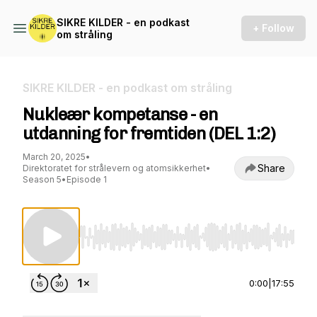
SIKRE KILDER - en podkast
+ Follow
om stråling
SIKRE KILDER - en podkast om stråling
Nukleær kompetanse - en
utdanning for fremtiden (DEL 1:2)
March 20, 2025
•
Share
Direktoratet for strålevern og atomsikkerhet
•
Season 5
•
Episode 1
Use Left/Right to seek, Home/End to jump to st
0:00
|
17:55